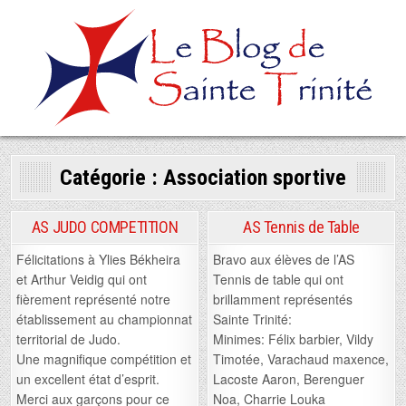
Skip
to
content
Catégorie :
Association sportive
AS JUDO COMPETITION
AS Tennis de Table
Félicitations à Ylies Békheira
Bravo aux élèves de l’AS
et Arthur Veidig qui ont
Tennis de table qui ont
fièrement représenté notre
brillamment représentés
établissement au championnat
Sainte Trinité:
territorial de Judo.
Minimes: Félix barbier, Vildy
Une magnifique compétition et
Timotée, Varachaud maxence,
un excellent état d’esprit.
Lacoste Aaron, Berenguer
Merci aux garçons pour ce
Noa, Charrie Louka