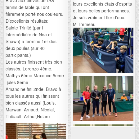
Bravo aux élèves de l’AS
leurs excellents états d’esprits
tennis de table qui ont
et leurs belles performances.
fièrement porté nos couleurs.
Je suis vraiment fier d’eux.
D’excellents résultats:
M Tremeau
Sainte Trinité (par l
intermédiaire de Noa et
Shawn) a terminé 1er des
deux poules (sur 40
participants.)
Les autres finissent très bien
classés. Lorenzo 4ème,
Mathys 6ème Maxence 5eme
jules 8eme
Amandine fini 2nde. Bravo à
tous les autres qui finissent
bien classés aussi (Louis,
Marwan, Arnaud, Nicolai,
Thibault, Arthur,Nolan)