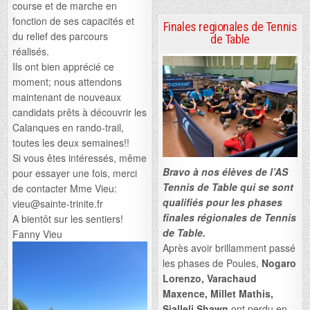
course et de marche en
fonction de ses capacités et
Finales regionales de Tennis
du relief des parcours
de Table
réalisés.
Ils ont bien apprécié ce
moment; nous attendons
maintenant de nouveaux
candidats prêts à découvrir les
Calanques en rando-trail,
toutes les deux semaines!!
Si vous êtes intéressés, même
Bravo à nos élèves de l’AS
pour essayer une fois, merci
Tennis de Table qui se sont
de contacter Mme Vieu:
qualifiés pour les phases
vieu@sainte-trinite.fr
finales régionales de Tennis
A bientôt sur les sentiers!
de Table.
Fanny Vieu
Après avoir brillamment passé
les phases de Poules,
Nogaro
Lorenzo, Varachaud
Maxence, Millet Mathis,
Sialleli Shawn
ont perdu en