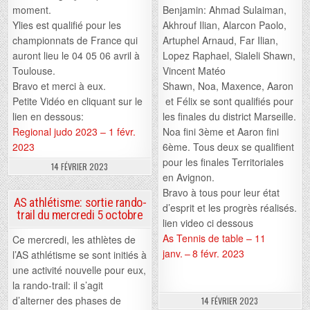
moment.
Benjamin: Ahmad Sulaiman,
Ylies est qualifié pour les
Akhrouf Ilian, Alarcon Paolo,
championnats de France qui
Artuphel Arnaud, Far Ilian,
auront lieu le 04 05 06 avril à
Lopez Raphael, Sialeli Shawn,
Toulouse.
Vincent Matéo
Bravo et merci à eux.
Shawn, Noa, Maxence, Aaron
Petite Vidéo en cliquant sur le
et Félix se sont qualifiés pour
lien en dessous:
les finales du district Marseille.
Regional judo 2023 – 1 févr.
Noa fini 3ème et Aaron fini
2023
6ème. Tous deux se qualifient
pour les finales Territoriales
14 FÉVRIER 2023
en Avignon.
Bravo à tous pour leur état
AS athlétisme: sortie rando-
d’esprit et les progrès réalisés.
trail du mercredi 5 octobre
lien video ci dessous
As Tennis de table – 11
Ce mercredi, les athlètes de
janv. – 8 févr. 2023
l’AS athlétisme se sont initiés à
une activité nouvelle pour eux,
la rando-trail: il s’agit
d’alterner des phases de
14 FÉVRIER 2023