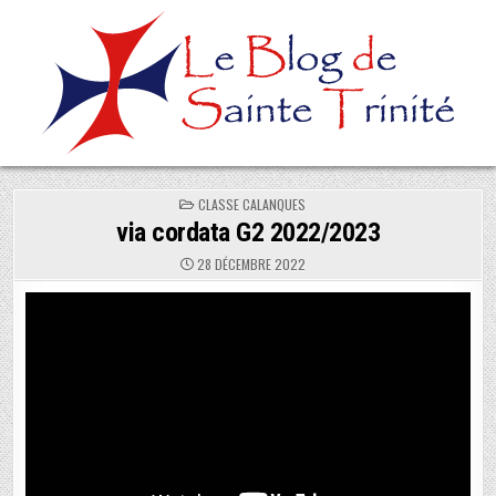
Skip
to
content
POSTED
CLASSE CALANQUES
IN
via cordata G2 2022/2023
28 DÉCEMBRE 2022