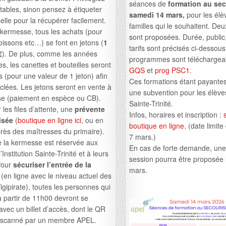
séances de
formation au sec
jetables, sinon pensez à étiqueter
samedi 14 mars,
pour les élèv
selle pour la récupérer facilement.
familles qui le souhaitent. De
 kermesse, tous les achats (pour
sont proposées. Durée, public, 
boissons etc…) se font en jetons (
1
tarifs sont précisés ci-dessous,
€
). De plus, comme les années
programmes sont téléchargeab
s, les canettes et bouteilles seront
GQS
et
prog PSC1.
 (pour une valeur de 1 jeton) afin
Ces formations étant payantes,
yclées. Les jetons seront en vente à
une subvention pour les élève
se (paiement en espèce ou CB).
Sainte-Trinité.
 les files d’attente, une
prévente
Infos, horaires et inscription :
isée
(
boutique en ligne ici
, ou en
boutique en ligne.
(date limite 
rès des maîtresses du primaire).
7 mars.)
e la kermesse est réservée aux
En cas de forte demande, un
’Institution Sainte-Trinité et à leurs
session pourra être proposée
Pour
sécuriser l’entrée de la
mars.
(en ligne avec le niveau actuel des
gipirate), toutes les personnes qui
à partir de 11h00 devront se
avec un billet d’accès, dont le QR
 scanné par un membre APEL.