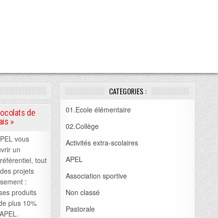
CATÉGORIES :
01.Ecole élémentaire
hocolats de
ais »
02.Collège
APEL vous
Activités extra-scolaires
vrir un
APEL
référentiel, tout
des projets
Association sportive
ssement :
es produits
Non classé
 de plus 10%
Pastorale
’APEL.