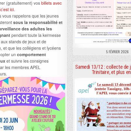
rer (gratuitement) vos
billets avec
’est ici.
s vous rappelons que les jeunes
steront
sous la responsabilité et
urveillance des adultes les
gnant
pendant toute la kermesse
 aux stands de jeux et de
), et que les collégiens et lycéens
5 FÉVRIER 2026
dopter un
comportement
eux
et suivre les consignes
Samedi 13/12 : collecte de 
ar les membres APEL
Trinitaire, et plus 
urs.