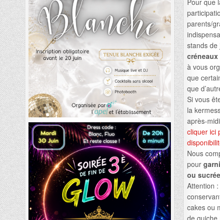
Pour que l
participat
parents/g
indispensa
stands de
créneaux 
à vous org
que certai
que d’autre
Si vous ê
la kermess
après-midi
cliquer ic
disponibili
Nous compt
pour
garni
ou sucré
Attention 
conservan
cakes ou m
de quiche 