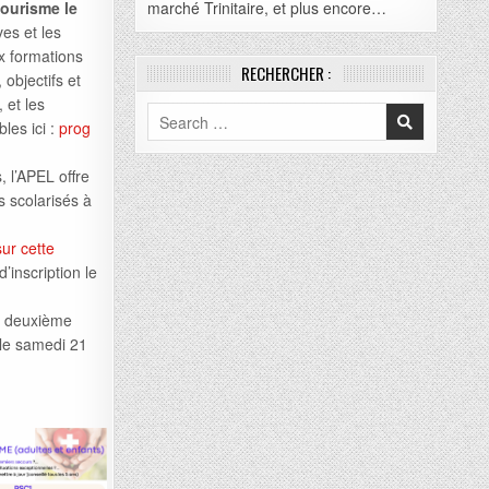
ourisme le
marché Trinitaire, et plus encore…
es et les
ux formations
RECHERCHER :
objectifs et
 et les
Search
les ici :
prog
for:
 l’APEL offre
s scolarisés à
sur cette
d’inscription le
e deuxième
 le samedi 21