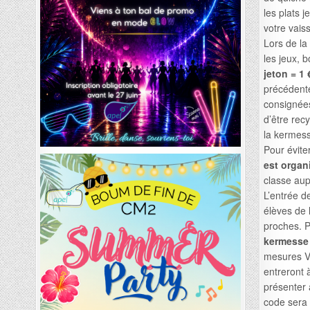
les plats 
votre vais
Lors de la
les jeux, 
jeton = 1 
précédente
consignées
d’être rec
la kermes
Pour éviter
est organ
classe aup
L’entrée d
élèves de l
proches. 
kermesse
mesures Vi
entreront 
présenter 
code sera