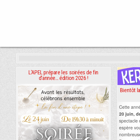
Skip
to
content
L’APEL prépare les soirées de fin
d’année… édition 2026 !
Bientôt l
Cette anné
20 juin, 
spectacle 
espère vo
nombreuse