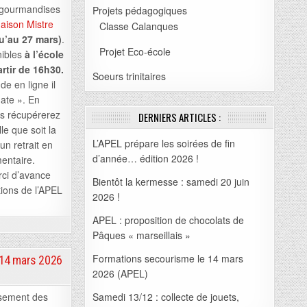
 gourmandises
Projets pédagogiques
Maison Mistre
Classe Calanques
u’au 27 mars)
.
Projet Eco-école
nibles
à l’école
artir de 16h30.
Soeurs trinitaires
 en ligne il
date ». En
us récupérerez
DERNIERS ARTICLES :
e que soit la
L’APEL prépare les soirées de fin
un retrait en
d’année… édition 2026 !
entaire.
ci d’avance
Bientôt la kermesse : samedi 20 juin
tions de l’APEL
2026 !
APEL : proposition de chocolats de
Pâques « marseillais »
Formations secourisme le 14 mars
 14 mars 2026
2026 (APEL)
ssement des
Samedi 13/12 : collecte de jouets,