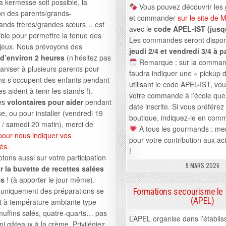
a kermesse soit possible, la
Vous pouvez découvrir les
ion des parents/grands-
et commander
sur le site de 
rands frères/grandes sœurs… est
avec le
code APEL-IST (jusq
ble pour permettre la tenue des
Les commandes seront dispo
 jeux. Nous prévoyons des
jeudi 2/4 et vendredi 3/4 à p
d’environ 2 heures
(n’hésitez pas
Remarque : sur la commande
aniser à plusieurs parents pour
faudra indiquer une « pickup 
ns s’occupent des enfants pendant
utilisant le code APEL-IST, vo
s aident à tenir les stands !).
votre commande à l’école quell
tes
volontaires pour aider
pendant
date inscrite. Si vous préférez 
e, ou pour installer (vendredi 19
boutique, indiquez-le en comm
 / samedi 20 matin), merci de
A tous les gourmands : mer
i pour nous indiquer vos
pour votre contribution aux ac
tés
.
!
ons aussi sur votre participation
9 MARS 2026
r la buvette de recettes salées
es
! (à apporter le jour même).
: uniquement des préparations se
Formations secourisme le
(APEL)
t à température ambiante type
uffins salés, quatre-quarts… pas
L’APEL organise dans l’établi
ni gâteaux à la crème. Privilégiez