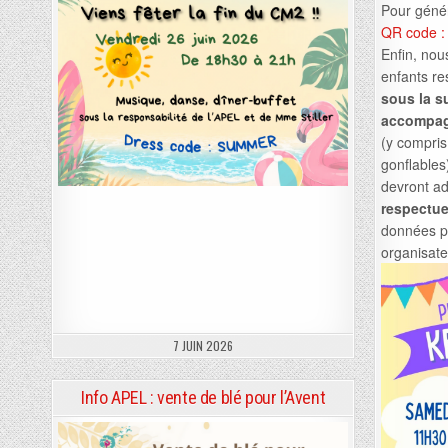
Pour géné
QR code : c
Enfin, nou
enfants re
sous la s
accompa
(y compris
gonflables
devront a
respectu
données p
organisate
7 JUIN 2026
Info APEL : vente de blé pour l’Avent