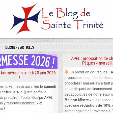
DERNIERS ARTICLES
APEL : proposition de c
Pâques « marseill
Posted
in
En prévision de Pâques, l’
a kermesse : samedi 20 juin 2026
!
propose cette année de décou
chocolatier marseillais à tarif p
e, la kermesse aura lieu le
samedi
en participant au financement 
de 11h30 à 18h
(juste après le
pédagogiques de notre établi
du primaire). Toute l’équipe APEL
Maison Mistre
vous propose s
us y retrouver nombreux et
avec une
réduction de 10%
,
s !
seront également reversés à l