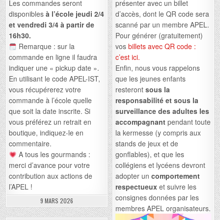
présenter avec un billet
Les commandes seront
d’accès, dont le QR code sera
disponibles
à l’école jeudi 2/4
scanné par un membre APEL.
et vendredi 3/4 à partir de
Pour générer (gratuitement)
16h30.
vos
billets avec QR code :
Remarque : sur la
c’est ici.
commande en ligne il faudra
Enfin, nous vous rappelons
indiquer une « pickup date ».
que les jeunes enfants
En utilisant le code APEL-IST,
resteront
sous la
vous récupérerez votre
responsabilité et sous la
commande à l’école quelle
surveillance des adultes les
que soit la date inscrite. Si
accompagnant
pendant toute
vous préférez un retrait en
la kermesse (y compris aux
boutique, indiquez-le en
stands de jeux et de
commentaire.
gonflables), et que les
A tous les gourmands :
collégiens et lycéens devront
merci d’avance pour votre
adopter un
comportement
contribution aux actions de
respectueux
et suivre les
l’APEL !
consignes données par les
9 MARS 2026
membres APEL organisateurs.