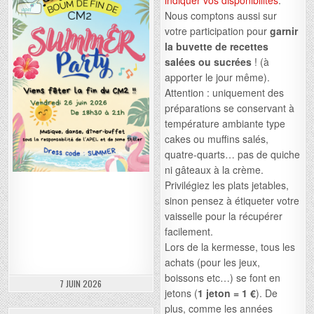
Nous comptons aussi sur
votre participation pour
garnir
la buvette de recettes
salées ou sucrées
! (à
apporter le jour même).
Attention : uniquement des
préparations se conservant à
température ambiante type
cakes ou muffins salés,
quatre-quarts… pas de quiche
ni gâteaux à la crème.
Privilégiez les plats jetables,
sinon pensez à étiqueter votre
vaisselle pour la récupérer
facilement.
Lors de la kermesse, tous les
achats (pour les jeux,
boissons etc…) se font en
7 JUIN 2026
jetons (
1 jeton = 1 €
). De
plus, comme les années