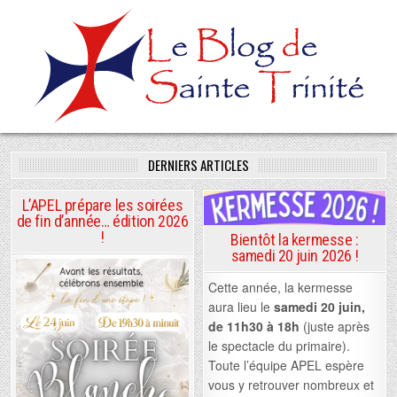
Skip
to
content
DERNIERS ARTICLES
L’APEL prépare les soirées
de fin d’année… édition 2026
Posted
!
Bientôt la kermesse :
in
samedi 20 juin 2026 !
Cette année, la kermesse
aura lieu le
samedi 20 juin,
de 11h30 à 18h
(juste après
le spectacle du primaire).
Toute l’équipe APEL espère
vous y retrouver nombreux et