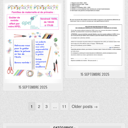
15 SEPTEMBRE 2025
15 SEPTEMBRE 2025
Navigation
1
2
3
…
11
Older posts →
des
articles
CATÉGORIES :