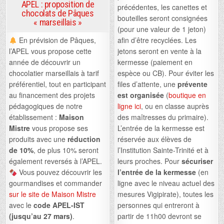
APEL : proposition de
précédentes, les canettes et
chocolats de Pâques
bouteilles seront consignées
« marseillais »
(pour une valeur de 1 jeton)
afin d’être recyclées. Les
En prévision de Pâques,
jetons seront en vente à la
l’APEL vous propose cette
kermesse (paiement en
année de découvrir un
espèce ou CB). Pour éviter les
chocolatier marseillais à tarif
files d’attente, une
prévente
préférentiel, tout en participant
est organisée
(
boutique en
au financement des projets
ligne ici
, ou en classe auprès
pédagogiques de notre
des maîtresses du primaire).
établissement :
Maison
L’entrée de la kermesse est
Mistre
vous propose ses
réservée aux élèves de
produits avec une
réduction
l’Institution Sainte-Trinité et à
de 10%
, de plus 10% seront
leurs proches. Pour
sécuriser
également reversés à l’APEL.
l’entrée de la kermesse
(en
Vous pouvez découvrir les
ligne avec le niveau actuel des
gourmandises et commander
mesures Vigipirate), toutes les
sur le site de Maison Mistre
personnes qui entreront à
avec le
code APEL-IST
partir de 11h00 devront se
(jusqu’au 27 mars)
.