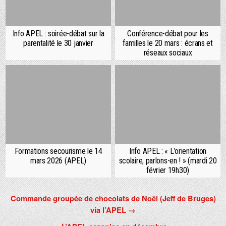
Info APEL : soirée-débat sur la
Conférence-débat pour les
parentalité le 30 janvier
familles le 20 mars : écrans et
réseaux sociaux
Formations secourisme le 14
Info APEL : « L’orientation
mars 2026 (APEL)
scolaire, parlons-en ! » (mardi 20
février 19h30)
Navigation
Commande groupée de chocolats de Noël (Jeff de Bruges)
via l’APEL →
de