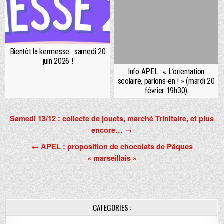
Bientôt la kermesse : samedi 20
juin 2026 !
Info APEL : « L’orientation
scolaire, parlons-en ! » (mardi 20
février 19h30)
Navigation
Samedi 13/12 : collecte de jouets, marché Trinitaire, et plus
encore… →
de
l’article
← APEL : proposition de chocolats de Pâques
« marseillais »
CATÉGORIES :