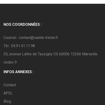
NOS COORDONNÉES :
Courriel : contact@sainte-trinite.fr
Tél : 04.91.41.11.98
55, avenue Lattre de Tassigny CS 60006 13266 Marseille
cedex 9
INFOS ANNEXES :
Contact
APEL
Blog